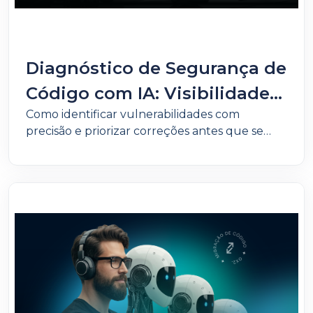
Diagnóstico de Segurança de
Código com IA: Visibilidade
Como identificar vulnerabilidades com
sobre vulnerabilidades em
precisão e priorizar correções antes que se
aplicações críticas
tornem um problema operacional