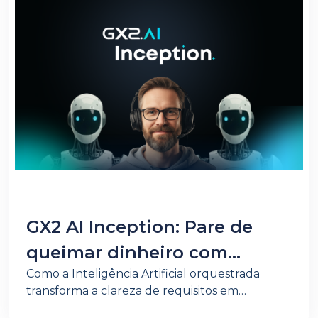
GX2 AI Inception: Pare de
queimar dinheiro com
Como a Inteligência Artificial orquestrada
requisitos mal definidos
transforma a clareza de requisitos em
economia real e escala operacional.