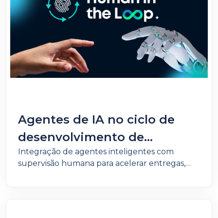
Agentes de IA no ciclo de
desenvolvimento de
Integração de agentes inteligentes com
software: Uma revolução sob
supervisão humana para acelerar entregas,
controle Humano
elevar a qualidade e garantir governança no
desenvolvimento de software.