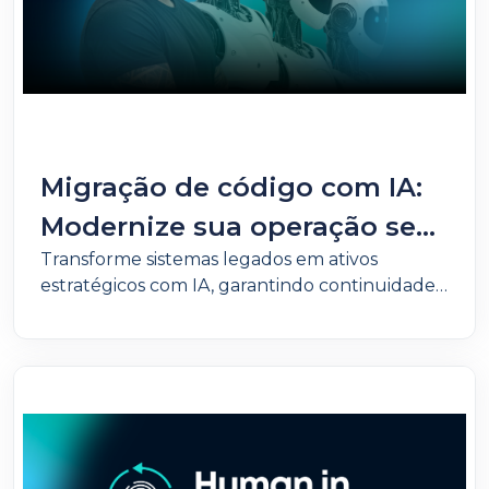
Migração de código com IA:
Modernize sua operação sem
Transforme sistemas legados em ativos
colocar suas regras de
estratégicos com IA, garantindo continuidade
negócio em risco
operacional, redução de custos e preservação
total das regras de negócio.