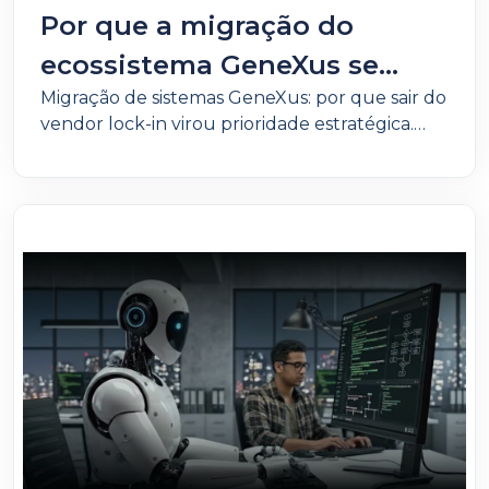
Por que a migração do
ecossistema GeneXus se
Migração de sistemas GeneXus: por que sair do
tornou uma estratégia de
vendor lock-in virou prioridade estratégica.
sobrevivência?
Reduza custos, ganhe independência
tecnológica e modernize sua arquitetura com
cloud, microsserviços e IA.