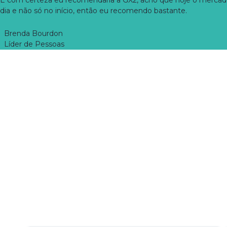
E com certeza eu recomendaria a GX2, acho que hoje o mercado 
dia e não só no início, então eu recomendo bastante.
Brenda Bourdon
Líder de Pessoas