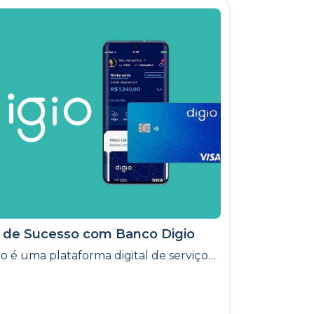
 de Sucesso com Banco Digio
O Digio é uma plataforma digital de serviços financeiros com a solidez de um banco e agilidade de uma fintech que contou com o apoio da GX2, através da alocação de talentos, para acelerar e suportar o crescimento da empresa.