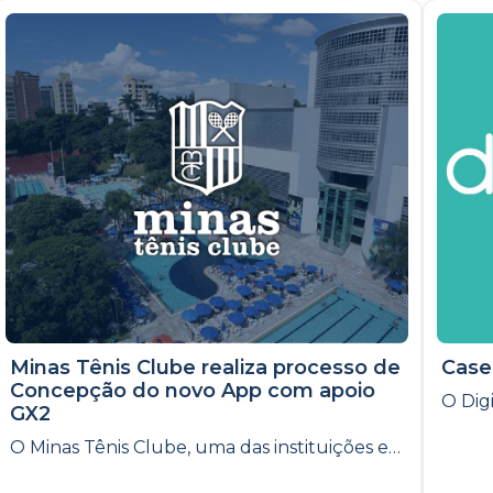
Minas Tênis Clube realiza processo de
Case
Concepção do novo App com apoio
GX2
O Minas Tênis Clube, uma das instituições esportivas e sociais mais tradicionais e inovadoras do Brasil, com mais de 85 anos de história, deu mais um passo em sua jornada de transformação digital ao confiar na GX2 para a concepção de seu novo aplicativo oficial para os sócios.