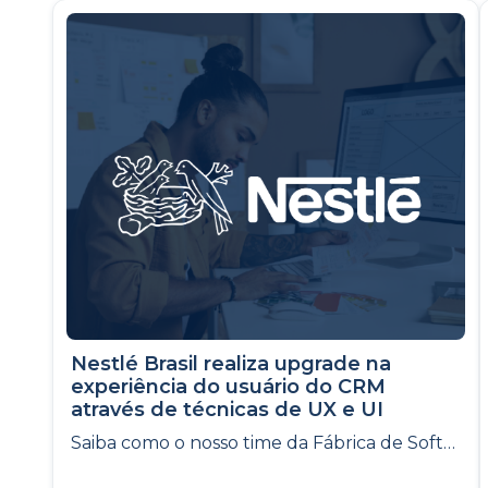
Nestlé Brasil realiza upgrade na
experiência do usuário do CRM
através de técnicas de UX e UI
Saiba como o nosso time da Fábrica de Software melhorou a experiência dos usuários do CRM da Nestlé Brasil, utilizando técnicas de UX e UI.