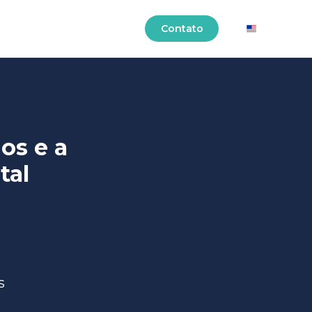
EN - US
Contato
os e a
tal
s