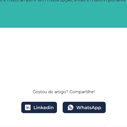
é muito amplo e tem muita opção, então é muito importante a g
Gostou do artigo?
Compartilhe!