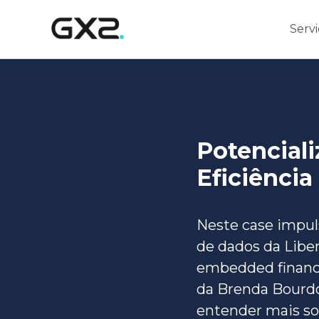
Pular para o Conteúdo principal
Serv
Potencial
Eficiência
Neste case impul
de dados da Liber
embedded finance 
da Brenda Bourdo
entender mais sob