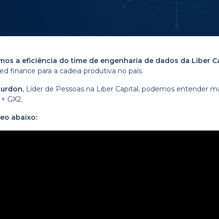
os a eficiência do time de engenharia de dados da Liber Ca
finance para a cadeia produtiva no país.
ourdon
, Líder de Pessoas na Liber Capital, podemos entender m
 + GX2.
deo abaixo: