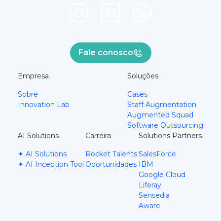
Fale conosco
Empresa
.
Soluções
.
Sobre
Cases
Innovation Lab
Staff Augmentation
Augmented Squad
Software Outsourcing
AI Solutions
.
Carreira
.
Solutions Partners
.
✦ AI Solutions
Rocket Talents
SalesForce
✦ AI Inception Tool
Oportunidades
IBM
Google Cloud
Liferay
Sensedia
Aware